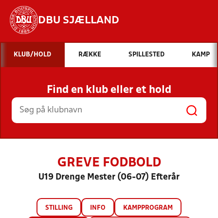
DBU SJÆLLAND
Hvad vil du søge efter?
KLUB/HOLD
RÆKKE
SPILLESTED
KAMP
INDHOLD OG NYHEDER
Find en klub eller et hold
STILLINGER, RESULTATER, KLUBBER OG
HOLD
GREVE FODBOLD
U19 Drenge Mester (06-07) Efterår
STILLING
INFO
KAMPPROGRAM