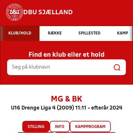
DBU SJÆLLAND
Hvad vil du søge efter?
KLUB/HOLD
RÆKKE
SPILLESTED
KAMP
INDHOLD OG NYHEDER
Find en klub eller et hold
STILLINGER, RESULTATER, KLUBBER OG
HOLD
MG & BK
U16 Drenge Liga 4 (2009) 11:11 - efterår 2024
STILLING
INFO
KAMPPROGRAM