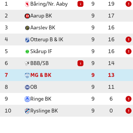
1
Båring/Nr. Aaby
9
19
i
!
2
Aarup BK
9
17
3
Aarslev BK
9
16
4
Otterup B & IK
9
16
!
5
Skårup IF
9
16
!
6
BBB/SB
9
14
i
7
MG & BK
9
13
8
OB
9
11
9
Ringe BK
9
6
!
10
Ryslinge BK
9
0
!