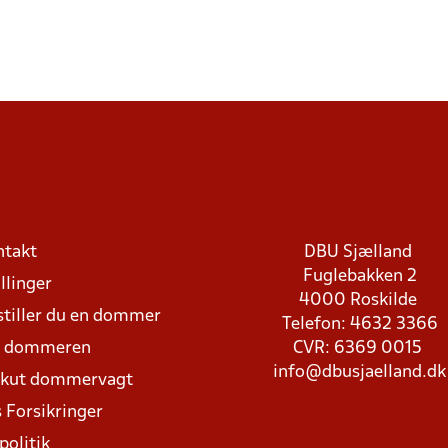
ntakt
DBU Sjælland
Fuglebakken 2
llinger
4000 Roskilde
stiller du en dommer
Telefon: 4632 3366
d dommeren
CVR: 6369 0015
info@dbusjaelland.dk
Akut dommervagt
 Forsikringer
politik