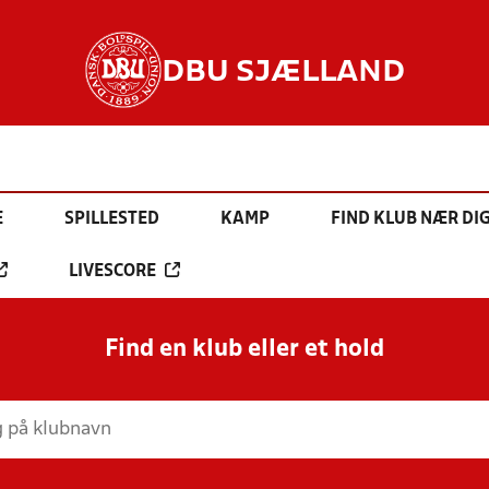
DBU SJÆLLAND
E
SPILLESTED
KAMP
FIND KLUB NÆR DI
LIVESCORE
Find en klub eller et hold