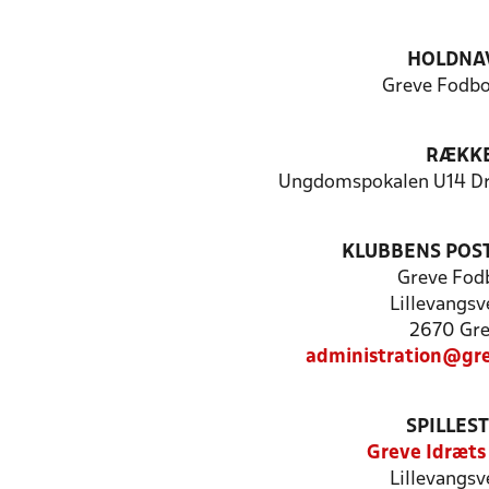
HOLDNA
Greve Fodbo
RÆKK
Ungdomspokalen U14 Dre
KLUBBENS POS
Greve Fod
Lillevangsv
2670 Gr
administration@gr
SPILLES
Greve Idræts
Lillevangsv