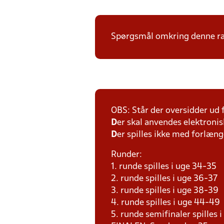
Spørgsmål omkring denne ræk
OBS: Står der oversidder ud
D
er skal anvendes elektronis
D
er spilles ikke med forlænge
Runder:
1. runde spilles i uge 34-35
2. runde spilles i uge 36-37
3. runde spilles i uge 38-39
4. runde spilles i uge 44-49
5. runde semifinaler spilles 