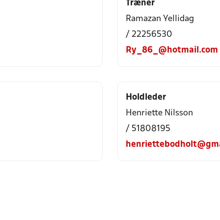
Træner
Ramazan Yellidag
/ 22256530
Ry_86_@hotmail.com
Holdleder
Henriette Nilsson
/ 51808195
henriettebodholt@gma