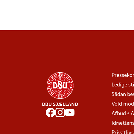
Presseko
Ledige sti
Sådan be
Vold mo
DBU SJÆLLAND
Afbud + 
Idrættens
Privatlivs