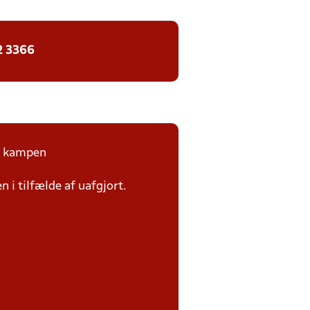
2 3366
på kampen
n i tilfælde af uafgjort.