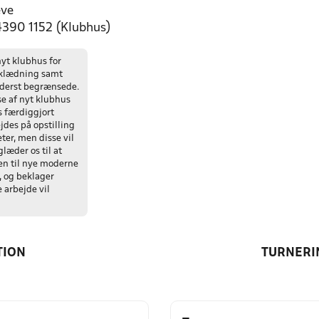
eve
 4390 1152 (Klubhus)
nyt klubhus for
mklædning samt
yderst begrænsede.
e af nyt klubhus
es færdiggjort
jdes på opstilling
eter, men disse vil
læder os til at
n til nye moderne
, og beklager
 arbejde vil
TION
TURNERI