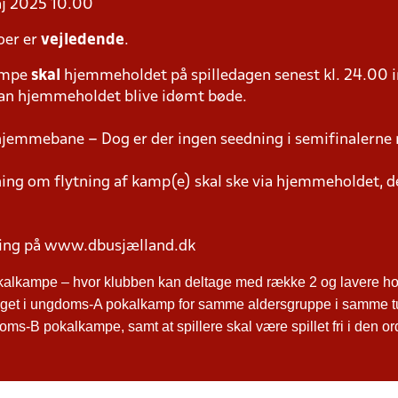
aj 2025 10.00
oer er
vejledende
.
ampe
skal
hjemmeholdet på spilledagen senest kl. 24.00 i
 kan hjemmeholdet blive idømt bøde.
hjemmebane – Dog er der ingen seedning i semifinalerne 
g om flytning af kamp(e) skal ske via hjemmeholdet, der
ring på www.dbusjælland.dk
kalkampe – hvor klubben kan deltage med række 2 og lavere hol
ltaget i ungdoms-A pokalkamp for samme aldersgruppe i samme t
ms-B pokalkampe, samt at spillere skal være spillet fri i den o