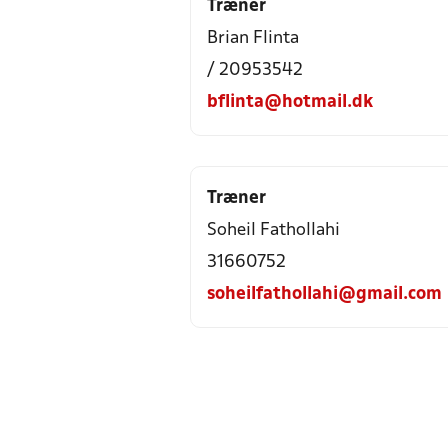
Træner
Brian Flinta
/ 20953542
bflinta@hotmail.dk
Træner
Soheil Fathollahi
31660752
soheilfathollahi@gmail.com