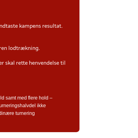
ndtaste kampens resultat.
ren lodtrækning.
 skal rette henvendelse til
d samt med flere hold –
urneringshalvdel ikke
rdinære turnering