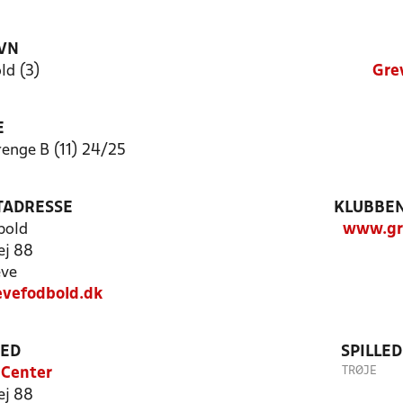
VN
ld (3)
Gre
E
nge B (11) 24/25
TADRESSE
KLUBBEN
bold
www.gr
ej 88
eve
evefodbold.dk
TED
SPILLE
TRØJE
 Center
ej 88