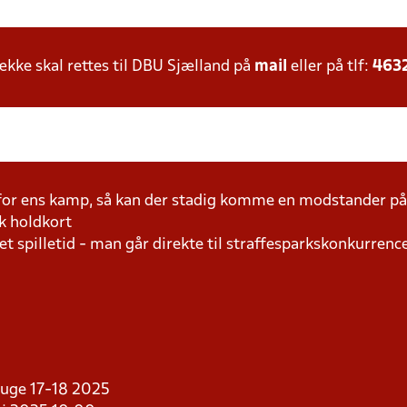
ke skal rettes til DBU Sjælland på
mail
eller på tlf:
463
 for ens kamp, så kan der stadig komme en modstander 
k holdkort
t spilletid - man går direkte til straffesparkskonkurrence
i uge 17-18 2025