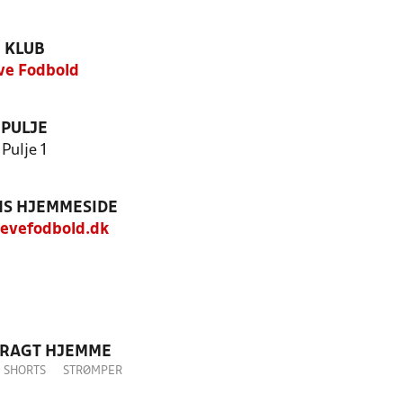
KLUB
ve Fodbold
PULJE
Pulje 1
S HJEMMESIDE
evefodbold.dk
DRAGT HJEMME
SHORTS
STRØMPER