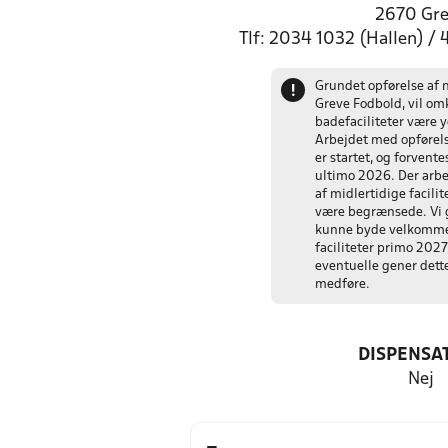
2670 Gr
Tlf: 2034 1032 (Hallen) /
Grundet opførelse af 
!
Greve Fodbold, vil o
badefaciliteter være 
Arbejdet med opførels
er startet, og forvent
ultimo 2026. Der arbe
af midlertidige facilit
være begrænsede. Vi g
kunne byde velkomme
faciliteter primo 2027
eventuelle gener dette
medføre.
DISPENSA
Nej