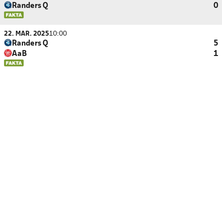
Randers Q
0
22. MAR. 2025
10:00
Randers Q
5
AaB
1