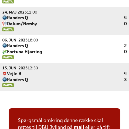
24. MAJ 2025
11:00
Randers Q
4
Dalum/Næsby
0
06. JUN. 2025
18:00
Randers Q
2
Fortuna Hjørring
0
15. JUN. 2025
12:30
Vejle B
4
Randers Q
3
Spørgsmål omkring denne række skal
rettes til DBU Jylland på
mail
eller på tlf: