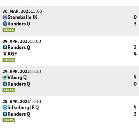
30. MAR. 2025
13:00
Stensballe IK
0
Randers Q
3
04. APR. 2025
18:00
Randers Q
3
AGF
4
24. APR. 2025
18:30
Viborg Q
4
Randers Q
0
29. APR. 2025
18:30
Silkeborg IF Q
4
Randers Q
3