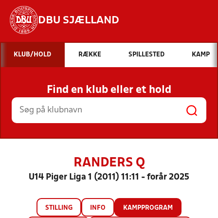
DBU SJÆLLAND
Hvad vil du søge efter?
KLUB/HOLD
RÆKKE
SPILLESTED
KAMP
INDHOLD OG NYHEDER
Find en klub eller et hold
STILLINGER, RESULTATER, KLUBBER OG
HOLD
RANDERS Q
U14 Piger Liga 1 (2011) 11:11 - forår 2025
STILLING
INFO
KAMPPROGRAM