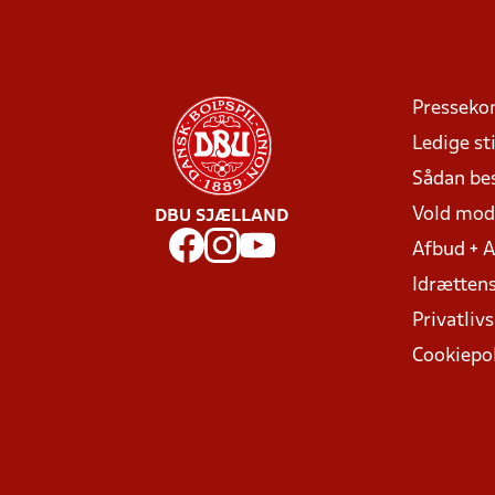
Presseko
Ledige sti
Sådan be
Vold mo
DBU SJÆLLAND
Afbud + 
Idrættens
Privatlivs
Cookiepol