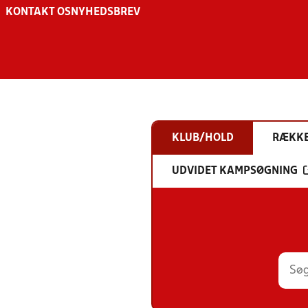
KONTAKT OS
NYHEDSBREV
KLUB/HOLD
RÆKK
UDVIDET KAMPSØGNING