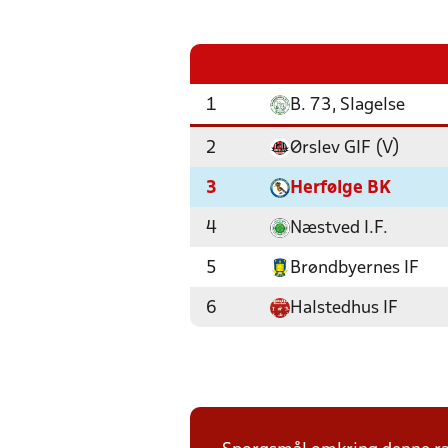
1
B. 73, Slagelse
2
Ørslev GIF (V)
3
Herfølge BK
4
Næstved I.F.
5
Brøndbyernes IF
6
Halstedhus IF