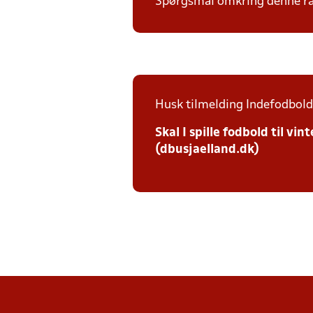
Spørgsmål omkring denne ræk
Husk tilmelding Indefodbold 
Skal I spille fodbold til v
(dbusjaelland.dk)