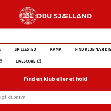
DBU SJÆLLAND
E
SPILLESTED
KAMP
FIND KLUB NÆR DI
LIVESCORE
Find en klub eller et hold