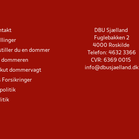
ntakt
DBU Sjælland
Fuglebakken 2
llinger
4000 Roskilde
stiller du en dommer
Telefon: 4632 3366
d dommeren
CVR: 6369 0015
info@dbusjaelland.dk
Akut dommervagt
 Forsikringer
politik
itik