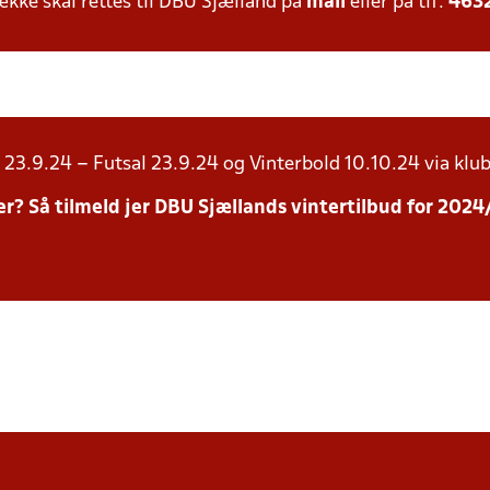
ke skal rettes til DBU Sjælland på
mail
eller på tlf:
463
23.9.24 – Futsal 23.9.24 og Vinterbold 10.10.24 via klub
inter? Så tilmeld jer DBU Sjællands vintertilbud for 20