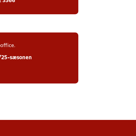
2 3366
office.
24/25-sæsonen