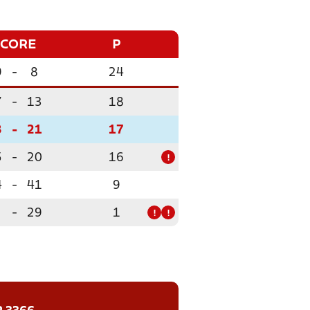
SCORE
P
9
-
8
24
7
-
13
18
3
-
21
17
5
-
20
16
!
4
-
41
9
-
29
1
!
!