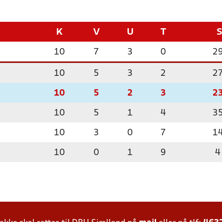
K
V
U
T
10
7
3
0
2
10
5
3
2
2
10
5
2
3
2
10
5
1
4
3
10
3
0
7
1
10
0
1
9
4