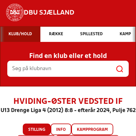
DBU SJÆLLAND
Hvad vil du søge efter?
KLUB/HOLD
RÆKKE
SPILLESTED
KAMP
INDHOLD OG NYHEDER
Find en klub eller et hold
STILLINGER, RESULTATER, KLUBBER OG
HOLD
HVIDING-ØSTER VEDSTED IF
U13 Drenge Liga 4 (2012) 8:8 - efterår 2024, Pulje 762
STILLING
INFO
KAMPPROGRAM