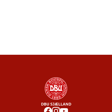
DBU SJÆLLAND