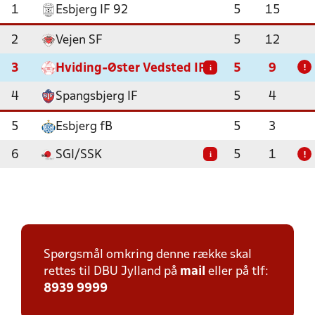
1
Esbjerg IF 92
5
15
2
Vejen SF
5
12
3
Hviding-Øster Vedsted IF
5
9
i
!
4
Spangsbjerg IF
5
4
5
Esbjerg fB
5
3
6
SGI/SSK
5
1
i
!
Spørgsmål omkring denne række skal
rettes til DBU Jylland på
mail
eller på tlf:
8939 9999