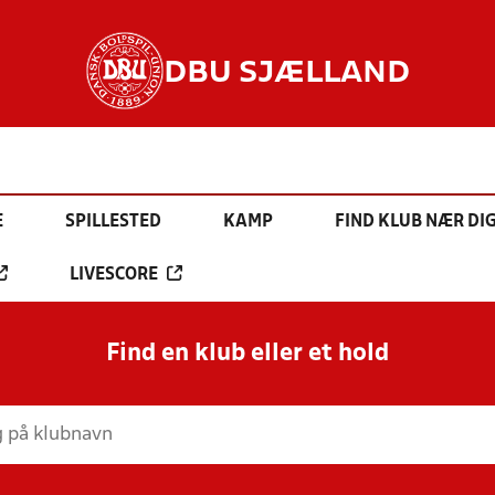
DBU SJÆLLAND
E
SPILLESTED
KAMP
FIND KLUB NÆR DI
LIVESCORE
Find en klub eller et hold