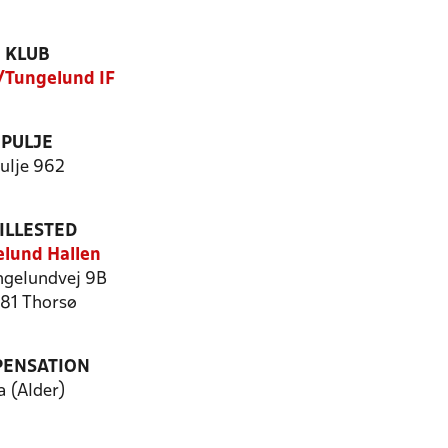
KLUB
/Tungelund IF
PULJE
ulje 962
ILLESTED
lund Hallen
ngelundvej 9B
81 Thorsø
PENSATION
a (Alder)