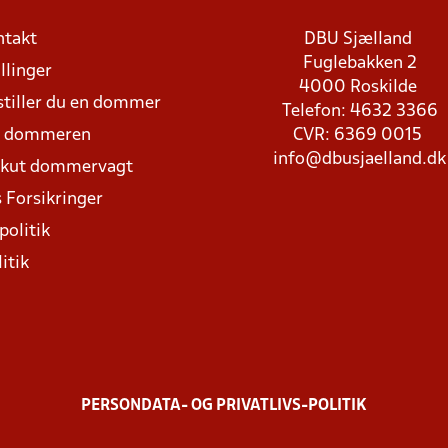
ntakt
DBU Sjælland
Fuglebakken 2
llinger
4000 Roskilde
stiller du en dommer
Telefon: 4632 3366
d dommeren
CVR: 6369 0015
info@dbusjaelland.dk
Akut dommervagt
 Forsikringer
politik
itik
PERSONDATA- OG PRIVATLIVS-POLITIK