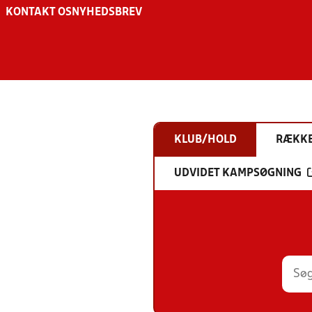
KONTAKT OS
NYHEDSBREV
KLUB/HOLD
RÆKK
UDVIDET KAMPSØGNING