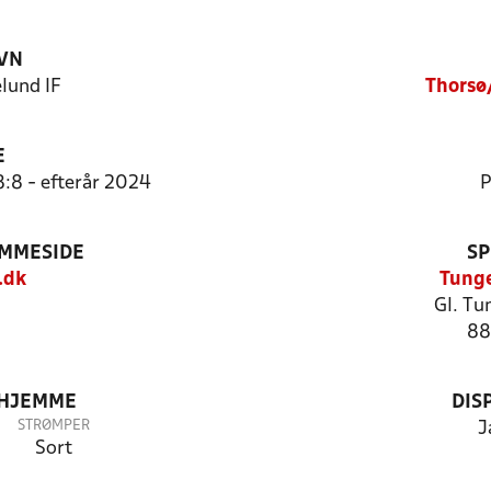
VN
lund IF
Thorsø
E
8:8 - efterår 2024
P
EMMESIDE
SP
.dk
Tunge
Gl. Tu
88
 HJEMME
DIS
STRØMPER
J
Sort