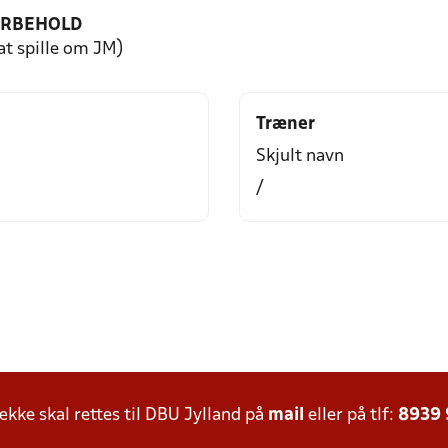
ORBEHOLD
 at spille om JM)
Træner
Skjult navn
/
ke skal rettes til DBU Jylland på
mail
eller på tlf:
8939