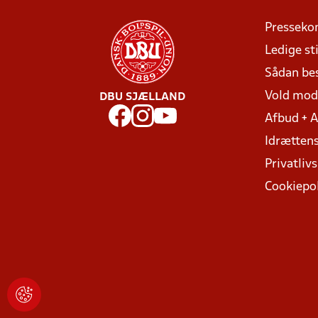
Presseko
Ledige sti
Sådan be
Vold mo
DBU SJÆLLAND
Afbud + 
Idrættens
Privatlivs
Cookiepol