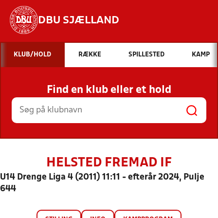
DBU SJÆLLAND
Hvad vil du søge efter?
KLUB/HOLD
RÆKKE
SPILLESTED
KAMP
INDHOLD OG NYHEDER
Find en klub eller et hold
STILLINGER, RESULTATER, KLUBBER OG
HOLD
HELSTED FREMAD IF
U14 Drenge Liga 4 (2011) 11:11 - efterår 2024, Pulje
644