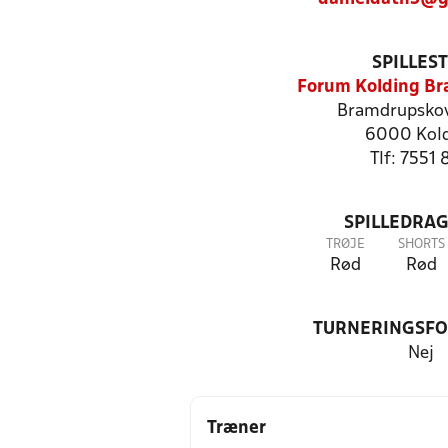
SPILLES
Forum Kolding B
Bramdrupskov
6000 Kol
Tlf: 7551 
SPILLEDRAG
TRØJE
SHORTS
Rød
Rød
TURNERINGSF
Nej
Træner