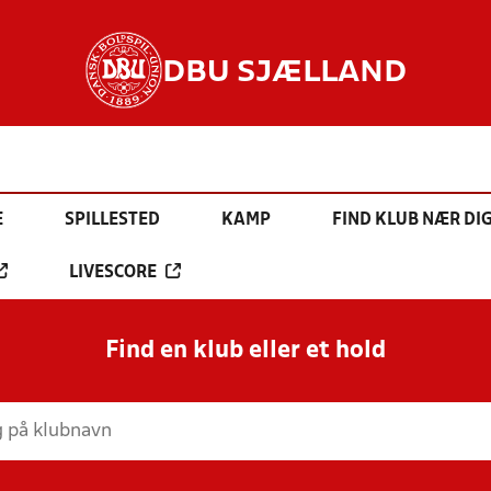
DBU SJÆLLAND
E
SPILLESTED
KAMP
FIND KLUB NÆR DI
LIVESCORE
Find en klub eller et hold