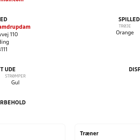
TED
SPILLE
TRØJE
ramdrupdam
Orange
vej 110
ding
8111
T UDE
DIS
STRØMPER
Gul
ORBEHOLD
Træner