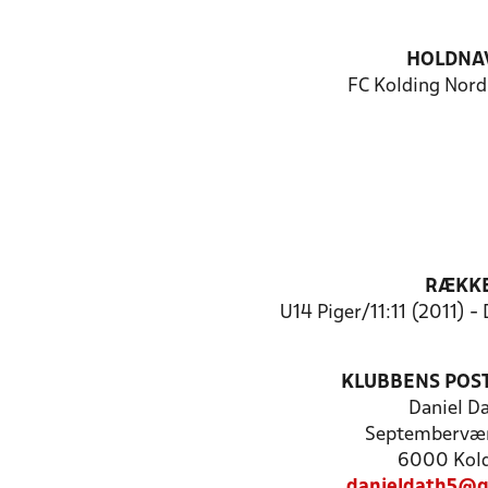
HOLDNA
FC Kolding Nord
RÆKK
U14 Piger/11:11 (2011) -
KLUBBENS POS
Daniel D
Septembervæ
6000 Kol
danieldath5@g