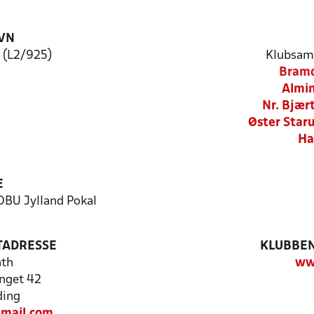
VN
 (L2/925)
Klubsam
Bram
Almin
Nr. Bjær
Øster Star
Ha
E
 DBU Jylland Pokal
TADRESSE
KLUBBEN
ath
ww
nget 42
ding
mail.com