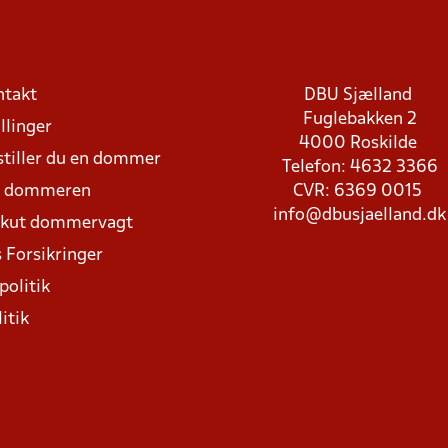
ntakt
DBU Sjælland
Fuglebakken 2
llinger
4000 Roskilde
stiller du en dommer
Telefon: 4632 3366
d dommeren
CVR: 6369 0015
info@dbusjaelland.dk
Akut dommervagt
 Forsikringer
politik
itik