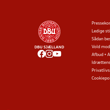
Presseko
Ledige sti
Sådan be
Vold mo
DBU SJÆLLAND
Afbud + 
Idrættens
Privatlivs
Cookiepol