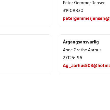
Peter Gemmer Jensen
31408830
petergemmerjensen@
Årgangsansvarlig
Anne Grethe Aarhus
27125446
Ag_aarhus503@hotma