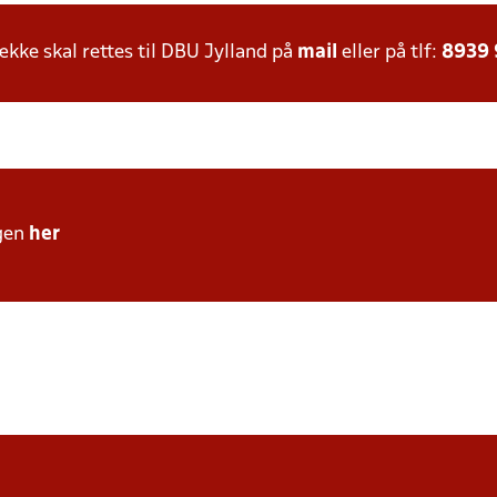
ke skal rettes til DBU Jylland på
mail
eller på tlf:
8939
gen
her