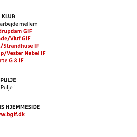
KLUB
arbejde mellem
drupdam GIF
de/Viuf GIF
t/Strandhuse IF
up/Vester Nebel IF
rte G & IF
PULJE
Pulje 1
S HJEMMESIDE
w.bgif.dk