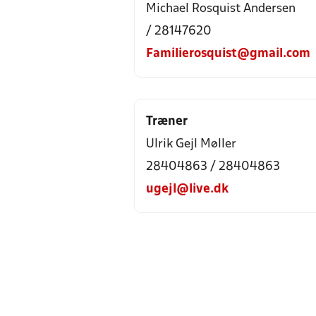
Michael Rosquist Andersen
/ 28147620
Familierosquist@gmail.com
Træner
Ulrik Gejl Møller
28404863 / 28404863
ugejl@live.dk