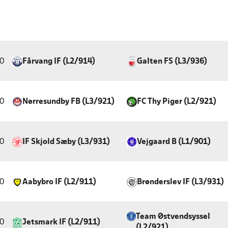
0
Fårvang IF (L2/914)
Galten FS (L3/936)
0
Nørresundby FB (L3/921)
FC Thy Piger (L2/921)
0
IF Skjold Sæby (L3/931)
Vejgaard B (L1/901)
0
Aabybro IF (L2/911)
Brønderslev IF (L3/931)
Team Østvendsyssel
0
Jetsmark IF (L2/911)
(L2/921)