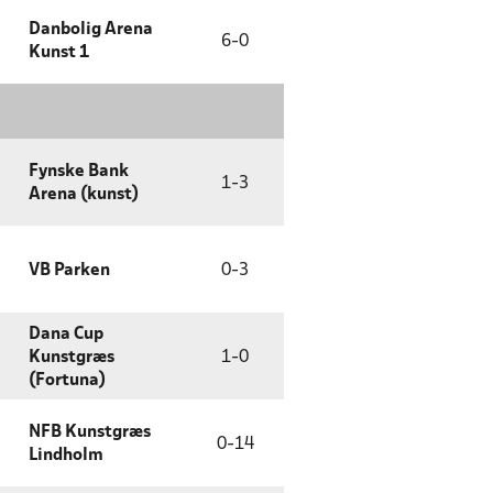
Danbolig Arena
6
-
0
Kunst 1
Fynske Bank
1
-
3
Arena (kunst)
VB Parken
0
-
3
Dana Cup
Kunstgræs
1
-
0
(Fortuna)
NFB Kunstgræs
0
-
14
Lindholm