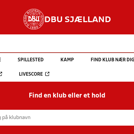
DBU SJÆLLAND
E
SPILLESTED
KAMP
FIND KLUB NÆR DI
LIVESCORE
Find en klub eller et hold