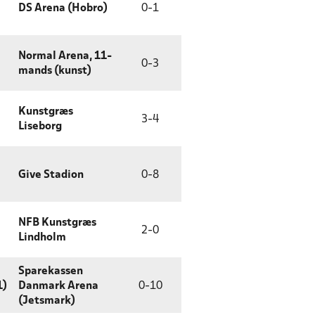
DS Arena (Hobro)
0
-
1
Normal Arena, 11-
0
-
3
mands (kunst)
Kunstgræs
3
-
4
Liseborg
Give Stadion
0
-
8
NFB Kunstgræs
2
-
0
Lindholm
Sparekassen
1)
Danmark Arena
0
-
10
(Jetsmark)