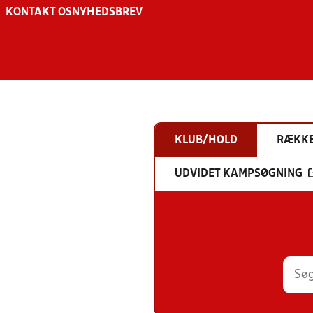
KONTAKT OS
NYHEDSBREV
KLUB/HOLD
RÆKK
UDVIDET KAMPSØGNING