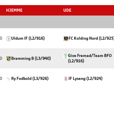
HJEMME
UDE
0
Uldum IF (L2/916)
FC Kolding Nord (L2/925
Give Fremad/Team BFO
0
Bramming B (L3/940)
(L2/916)
0
Ry Fodbold (L3/926)
IF Lyseng (L2/924)