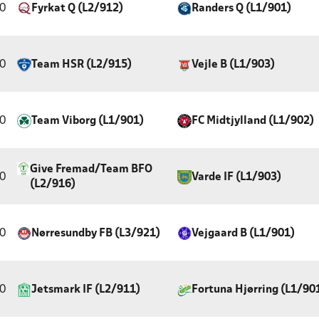
0
Fyrkat Q (L2/912)
Randers Q (L1/901)
0
Team HSR (L2/915)
Vejle B (L1/903)
0
Team Viborg (L1/901)
FC Midtjylland (L1/902)
Give Fremad/Team BFO
0
Varde IF (L1/903)
(L2/916)
0
Nørresundby FB (L3/921)
Vejgaard B (L1/901)
0
Jetsmark IF (L2/911)
Fortuna Hjørring (L1/90