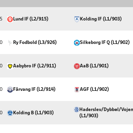
5
Lund IF (L2/915)
Kolding IF (L1/903)
0
Ry Fodbold (L3/926)
Silkeborg IF Q (L1/902)
0
Aabybro IF (L2/911)
AaB (L1/901)
0
Fårvang IF (L2/914)
AGF (L1/902)
Haderslev/Dybbøl/Voje
0
Kolding B (L1/903)
(L1/903)