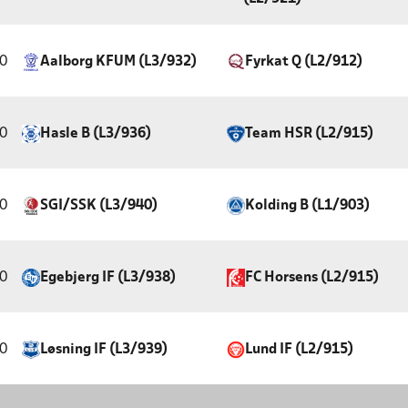
0
Aalborg KFUM (L3/932)
Fyrkat Q (L2/912)
0
Hasle B (L3/936)
Team HSR (L2/915)
0
SGI/SSK (L3/940)
Kolding B (L1/903)
0
Egebjerg IF (L3/938)
FC Horsens (L2/915)
0
Løsning IF (L3/939)
Lund IF (L2/915)