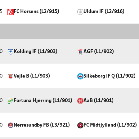
5
FC Horsens (L2/915)
Uldum IF (L2/916)
0
Kolding IF (L1/903)
AGF (L1/902)
0
Vejle B (L1/903)
Silkeborg IF Q (L1/902)
0
Fortuna Hjørring (L1/901)
AaB (L1/901)
0
Nørresundby FB (L3/921)
FC Midtjylland (L1/902)