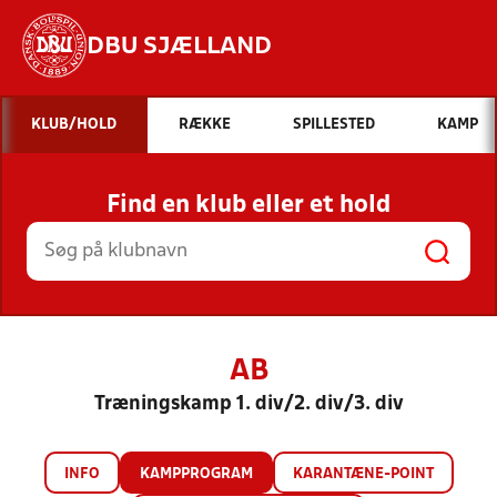
DBU SJÆLLAND
Hvad vil du søge efter?
KLUB/HOLD
RÆKKE
SPILLESTED
KAMP
INDHOLD OG NYHEDER
Find en klub eller et hold
STILLINGER, RESULTATER, KLUBBER OG
HOLD
AB
Træningskamp 1. div/2. div/3. div
INFO
KAMPPROGRAM
KARANTÆNE-POINT