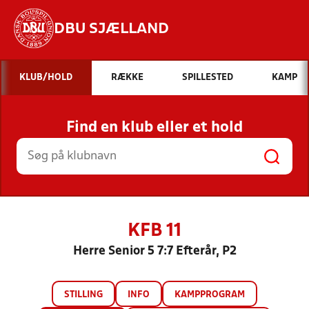
DBU SJÆLLAND
Hvad vil du søge efter?
KLUB/HOLD
RÆKKE
SPILLESTED
KAMP
INDHOLD OG NYHEDER
Find en klub eller et hold
STILLINGER, RESULTATER, KLUBBER OG
HOLD
KFB 11
Herre Senior 5 7:7 Efterår, P2
STILLING
INFO
KAMPPROGRAM