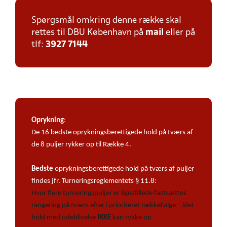
Spørgsmål omkring denne række skal
rettes til DBU København på
mail
eller på
tlf:
3927 7144
Oprykning
:
De 16 bedste oprykningsberettigede hold på tværs af
de 8 puljer rykker op til Række 4.
Bedste
oprykningsberettigede hold på tværs af puljer
findes jfr. Turneringsreglementets § 11.8:
Hvor flere turneringspuljer er ligestillede fastsættes
rangering på tværs efter i prioriteret rækkefølge – idet
hold med udeblivelse
IKKE
kan rykke op