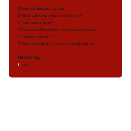
1)
bedste placering i puljen
2)
flest point per registrerede kampe
(”pointgennemsnit”)
3)
bedste målforskel per registrerede kampe
(”målgennemsnit”)
4)
flest scorede mål per registrerede kampe.
Nedrykning
:
I
ngen