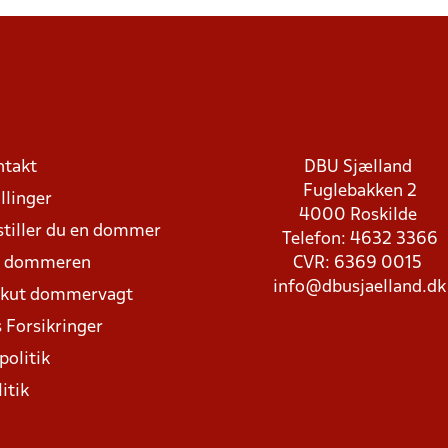
ntakt
DBU Sjælland
Fuglebakken 2
llinger
4000 Roskilde
stiller du en dommer
Telefon: 4632 3366
d dommeren
CVR: 6369 0015
info@dbusjaelland.dk
Akut dommervagt
 Forsikringer
politik
itik