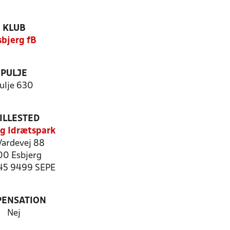
KLUB
sbjerg fB
PULJE
ulje 630
ILLESTED
rg Idrætspark
Vardevej 88
00 Esbjerg
545 9499 SEPE
PENSATION
Nej