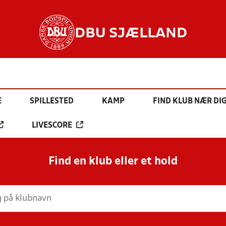
DBU SJÆLLAND
E
SPILLESTED
KAMP
FIND KLUB NÆR DI
LIVESCORE
Find en klub eller et hold