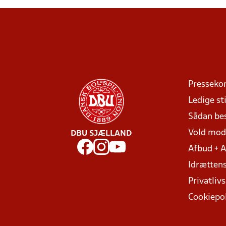
Presseko
Ledige sti
Sådan be
Vold mo
DBU SJÆLLAND
Afbud + 
Idrættens
Privatlivs
Cookiepol