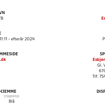
VN
fB
E
E
11:11 - efterår 2024
P
EMMESIDE
SP
.dk
Esbje
Gl. 
67
Tlf: 7
 HJEMME
DIS
STRØMPER
Blå