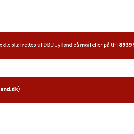
ke skal rettes til DBU Jylland på
mail
eller på tlf:
8939
land.dk)