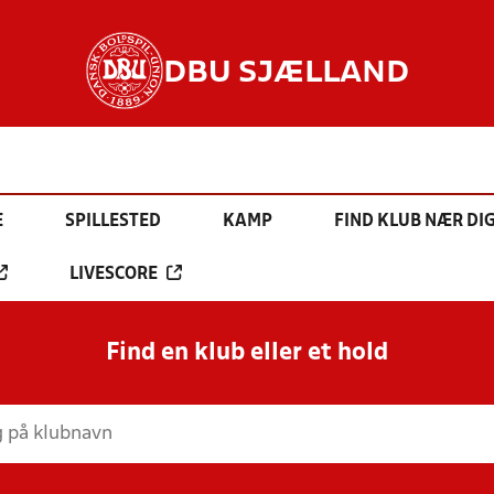
DBU SJÆLLAND
E
SPILLESTED
KAMP
FIND KLUB NÆR DI
LIVESCORE
Find en klub eller et hold