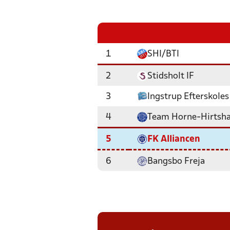
1
SHI/BTI
2
Stidsholt IF
3
Ingstrup Efterskoles
4
Team Horne-Hirtsha
5
FK Alliancen
6
Bangsbo Freja