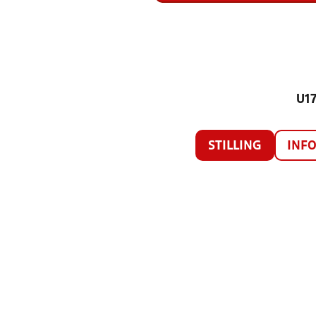
U17
STILLING
INF