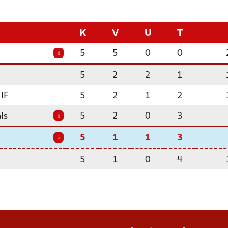
K
V
U
T
5
5
0
0
i
5
2
2
1
 IF
5
2
1
2
ls
5
2
0
3
i
5
1
1
3
i
5
1
0
4