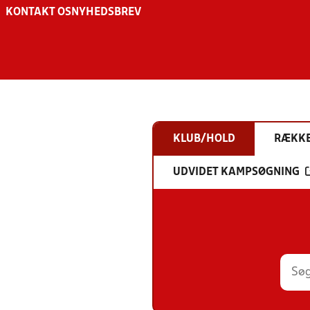
KONTAKT OS
NYHEDSBREV
KLUB/HOLD
RÆKK
UDVIDET KAMPSØGNING