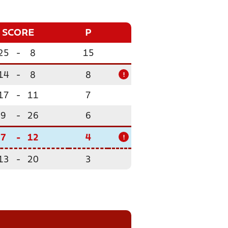
SCORE
P
25
-
8
15
14
-
8
8
!
17
-
11
7
9
-
26
6
7
-
12
4
!
13
-
20
3