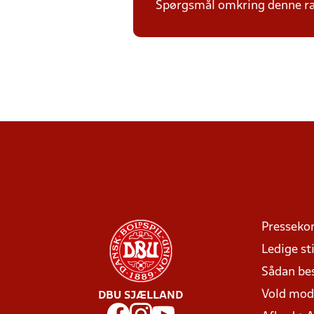
Spørgsmål omkring denne ræk
Presseko
Ledige sti
Sådan be
Vold mo
DBU SJÆLLAND