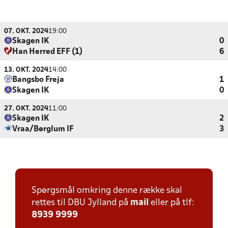
07. OKT. 2024
19:00
Skagen IK
0
Han Herred EFF (1)
6
13. OKT. 2024
14:00
Bangsbo Freja
1
Skagen IK
0
27. OKT. 2024
11:00
Skagen IK
2
Vraa/Børglum IF
3
Spørgsmål omkring denne række skal
rettes til DBU Jylland på
mail
eller på tlf:
8939 9999