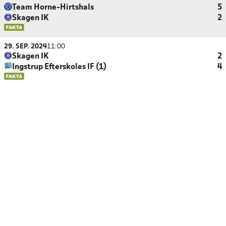
Team Horne-Hirtshals
5
Skagen IK
2
29. SEP. 2024
11:00
Skagen IK
2
Ingstrup Efterskoles IF (1)
4