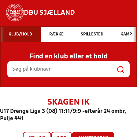
DBU SJÆLLAND
Hvad vil du søge efter?
KLUB/HOLD
RÆKKE
SPILLESTED
KAMP
INDHOLD OG NYHEDER
Find en klub eller et hold
STILLINGER, RESULTATER, KLUBBER OG
HOLD
SKAGEN IK
U17 Drenge Liga 3 (08) 11:11/9:9 -efterår 24 ombr,
Pulje 441