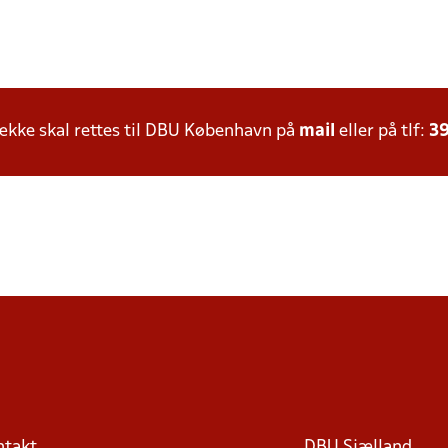
kke skal rettes til DBU København på
mail
eller på tlf:
39
ntakt
DBU Sjælland