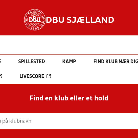
DBU SJÆLLAND
E
SPILLESTED
KAMP
FIND KLUB NÆR DI
LIVESCORE
Find en klub eller et hold