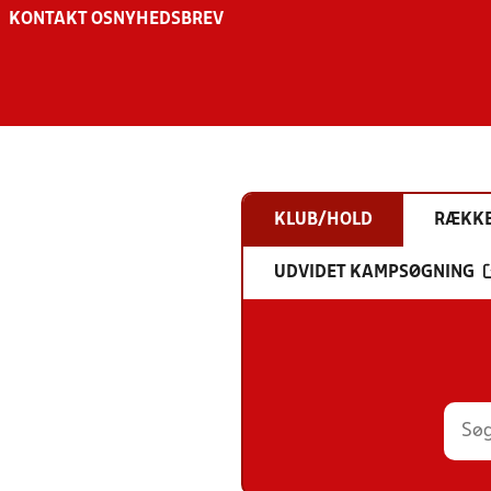
KONTAKT OS
NYHEDSBREV
KLUB/HOLD
RÆKK
UDVIDET KAMPSØGNING