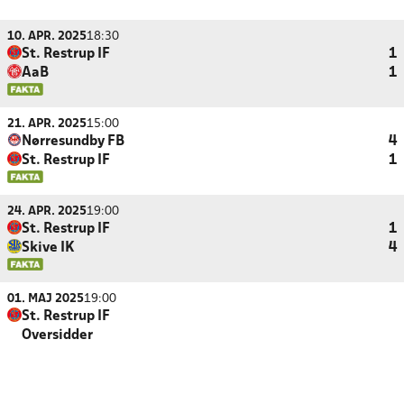
10. APR. 2025
18:30
St. Restrup IF
1
AaB
1
21. APR. 2025
15:00
Nørresundby FB
4
St. Restrup IF
1
24. APR. 2025
19:00
St. Restrup IF
1
Skive IK
4
01. MAJ 2025
19:00
St. Restrup IF
Oversidder