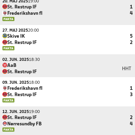
20. MAJ 2025
19:00
St. Restrup IF
1
Frederikshavn fI
4
27. MAJ 2025
20:00
Skive IK
5
St. Restrup IF
2
02. JUN. 2025
18:30
AaB
HHT
St. Restrup IF
09. JUN. 2025
18:00
Frederikshavn fI
1
St. Restrup IF
3
12. JUN. 2025
19:00
St. Restrup IF
2
Nørresundby FB
4