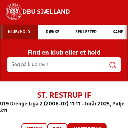
DBU SJÆLLAND
Hvad vil du søge efter?
KLUB/HOLD
RÆKKE
SPILLESTED
KAMP
INDHOLD OG NYHEDER
Find en klub eller et hold
STILLINGER, RESULTATER, KLUBBER OG
HOLD
ST. RESTRUP IF
U19 Drenge Liga 2 (2006-07) 11:11 - forår 2025, Pulje
311