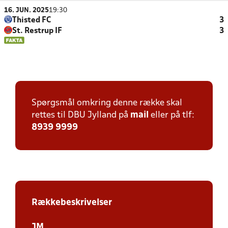
16. JUN. 2025
19:30
Thisted FC
3
St. Restrup IF
3
Spørgsmål omkring denne række skal
rettes til DBU Jylland på
mail
eller på tlf:
8939 9999
Rækkebeskrivelser
JM