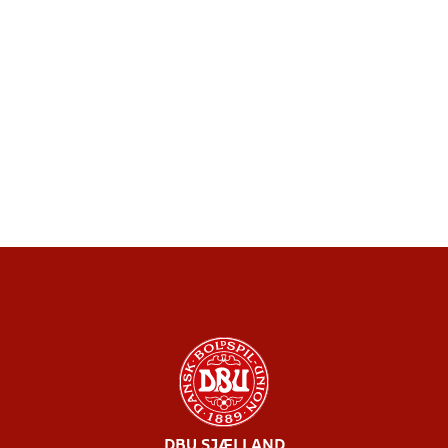
DBU SJÆLLAND