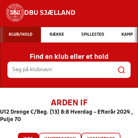
DBU SJÆLLAND
Hvad vil du søge efter?
KLUB/HOLD
RÆKKE
SPILLESTED
KAMP
INDHOLD OG NYHEDER
Find en klub eller et hold
STILLINGER, RESULTATER, KLUBBER OG
HOLD
ARDEN IF
U12 Drenge C/Beg. (13) 8:8 Hverdag - Efterår 2024 ,
Pulje 70