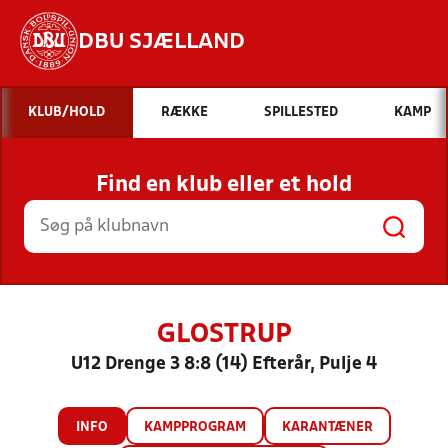
DBU SJÆLLAND
Hvad vil du søge efter?
KLUB/HOLD
RÆKKE
SPILLESTED
KAMP
INDHOLD OG NYHEDER
Find en klub eller et hold
STILLINGER, RESULTATER, KLUBBER OG
HOLD
GLOSTRUP
U12 Drenge 3 8:8 (14) Efterår, Pulje 4
INFO
KAMPPROGRAM
KARANTÆNER