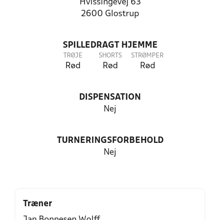
Hvissingevej 63
2600 Glostrup
SPILLEDRAGT HJEMME
TRØJE
SHORTS
STRØMPER
Rød
Rød
Rød
DISPENSATION
Nej
TURNERINGSFORBEHOLD
Nej
Træner
Jan Bonnesen Wolff