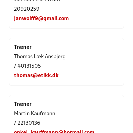
20920259
janwolff9@gmail.com
Træner
Thomas Læk Ansbjerg
/ 40131505
thomas@etikk.dk
Træner
Martin Kaufmann
/ 22130136
onkel_kauffmann@hotmail.com