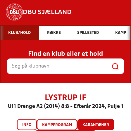
DBU SJÆLLAND
Hvad vil du søge efter?
KLUB/HOLD
RÆKKE
SPILLESTED
KAMP
INDHOLD OG NYHEDER
Find en klub eller et hold
STILLINGER, RESULTATER, KLUBBER OG
HOLD
LYSTRUP IF
U11 Drenge A2 (2014) 8:8 - Efterår 2024, Pulje 1
INFO
KAMPPROGRAM
KARANTÆNER