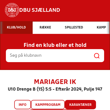
DBU SJÆLLAND
Hvad vil du søge efter?
KLUB/HOLD
RÆKKE
SPILLESTED
KAMP
INDHOLD OG NYHEDER
Find en klub eller et hold
STILLINGER, RESULTATER, KLUBBER OG
HOLD
MARIAGER IK
U10 Drenge B (15) 5:5 - Efterår 2024, Pulje 147
INFO
KAMPPROGRAM
KARANTÆNER