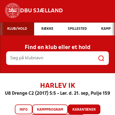
DBU SJÆLLAND
Hvad vil du søge efter?
KLUB/HOLD
RÆKKE
SPILLESTED
KAMP
INDHOLD OG NYHEDER
Find en klub eller et hold
STILLINGER, RESULTATER, KLUBBER OG
HOLD
HARLEV IK
U8 Drenge C2 (2017) 5:5 - Lør. d. 21. sep, Pulje 159
INFO
KAMPPROGRAM
KARANTÆNER