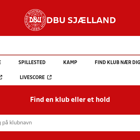
DBU SJÆLLAND
E
SPILLESTED
KAMP
FIND KLUB NÆR DI
LIVESCORE
Find en klub eller et hold