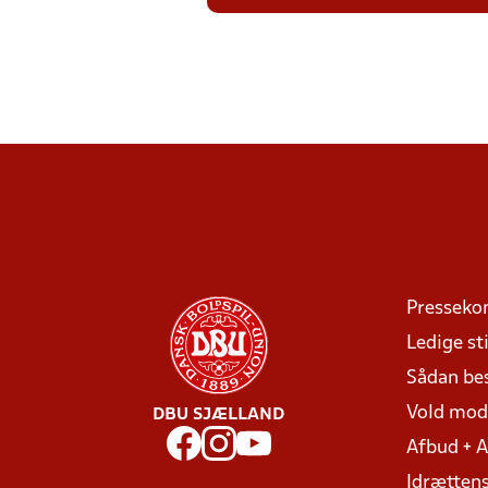
Presseko
Ledige sti
Sådan be
Vold mo
DBU SJÆLLAND
Afbud + 
Idrættens