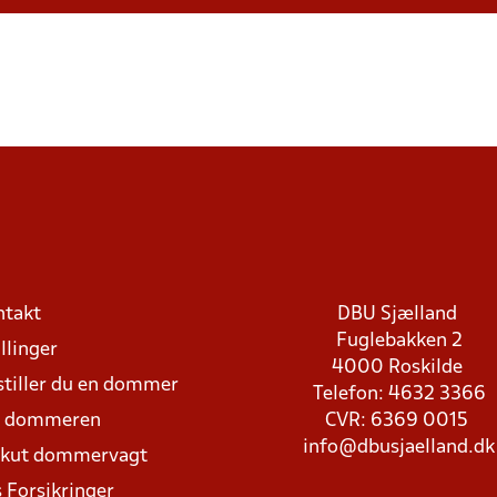
ntakt
DBU Sjælland
Fuglebakken 2
llinger
4000 Roskilde
stiller du en dommer
Telefon: 4632 3366
d dommeren
CVR: 6369 0015
info@dbusjaelland.dk
Akut dommervagt
 Forsikringer