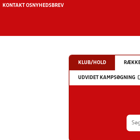
KONTAKT OS
NYHEDSBREV
KLUB/HOLD
RÆKK
UDVIDET KAMPSØGNING