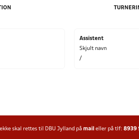
TION
TURNERI
Assistent
Skjult navn
/
ke skal rettes til DBU Jylland på
mail
eller på tlf:
8939