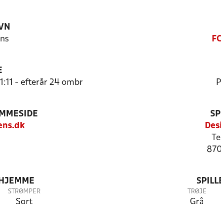
VN
ns
FC
E
1:11 - efterår 24 ombr
P
EMMESIDE
SP
ens.dk
Des
Te
870
 HJEMME
SPIL
STRØMPER
TRØJE
Sort
Grå