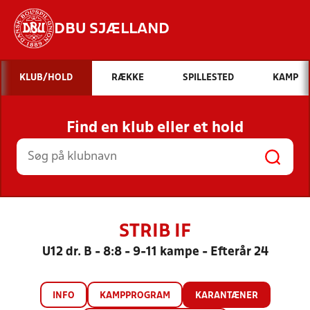
DBU SJÆLLAND
Hvad vil du søge efter?
KLUB/HOLD
RÆKKE
SPILLESTED
KAMP
INDHOLD OG NYHEDER
Find en klub eller et hold
STILLINGER, RESULTATER, KLUBBER OG
HOLD
STRIB IF
U12 dr. B - 8:8 - 9-11 kampe - Efterår 24
INFO
KAMPPROGRAM
KARANTÆNER