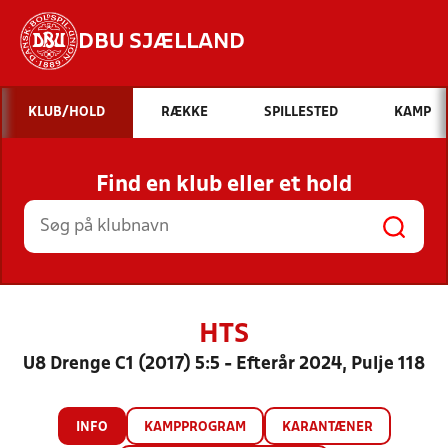
DBU SJÆLLAND
Hvad vil du søge efter?
KLUB/HOLD
RÆKKE
SPILLESTED
KAMP
INDHOLD OG NYHEDER
Find en klub eller et hold
STILLINGER, RESULTATER, KLUBBER OG
HOLD
HTS
U8 Drenge C1 (2017) 5:5 - Efterår 2024, Pulje 118
INFO
KAMPPROGRAM
KARANTÆNER