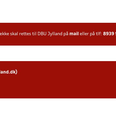
ke skal rettes til DBU Jylland på
mail
eller på tlf:
8939
land.dk)