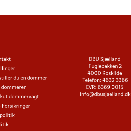
ntakt
DBU Sjælland
Fuglebakken 2
llinger
4000 Roskilde
stiller du en dommer
Telefon: 4632 3366
d dommeren
CVR: 6369 0015
info@dbusjaelland.dk
Akut dommervagt
 Forsikringer
politik
itik