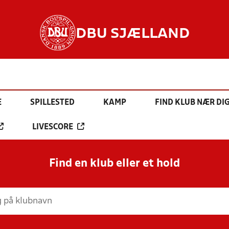
DBU SJÆLLAND
E
SPILLESTED
KAMP
FIND KLUB NÆR DI
LIVESCORE
Find en klub eller et hold