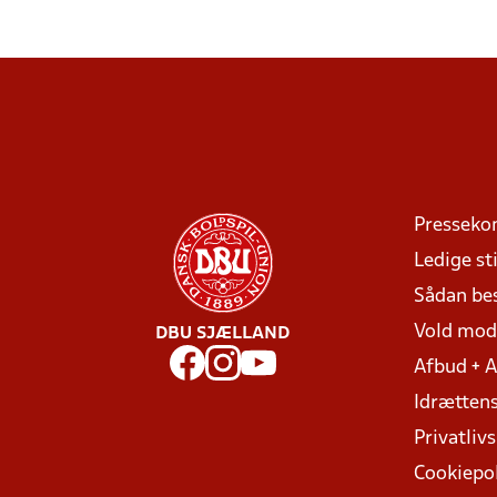
Presseko
Ledige sti
Sådan be
Vold mo
DBU SJÆLLAND
Afbud + 
Idrættens
Privatlivs
Cookiepol