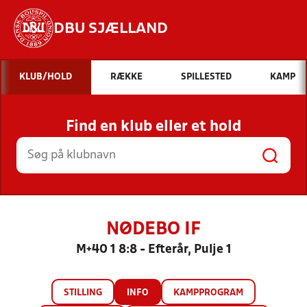
DBU SJÆLLAND
Hvad vil du søge efter?
KLUB/HOLD
RÆKKE
SPILLESTED
KAMP
INDHOLD OG NYHEDER
Find en klub eller et hold
STILLINGER, RESULTATER, KLUBBER OG
HOLD
NØDEBO IF
M+40 1 8:8 - Efterår, Pulje 1
STILLING
INFO
KAMPPROGRAM