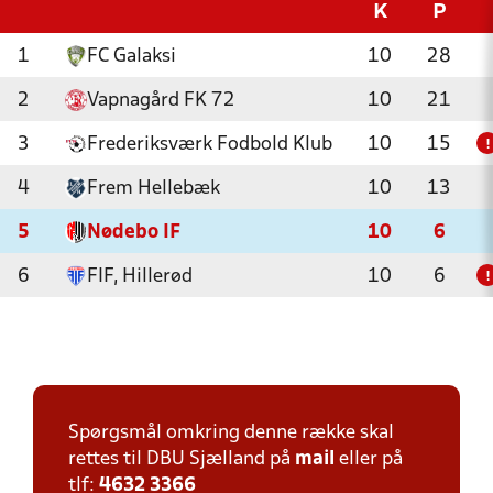
K
P
1
FC Galaksi
10
28
2
Vapnagård FK 72
10
21
3
Frederiksværk Fodbold Klub
10
15
!
4
Frem Hellebæk
10
13
5
Nødebo IF
10
6
6
FIF, Hillerød
10
6
!
Spørgsmål omkring denne række skal
rettes til DBU Sjælland på
mail
eller på
tlf:
4632 3366