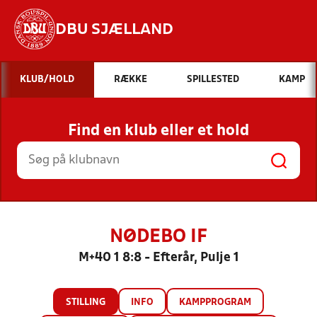
DBU SJÆLLAND
Hvad vil du søge efter?
KLUB/HOLD
RÆKKE
SPILLESTED
KAMP
INDHOLD OG NYHEDER
Find en klub eller et hold
STILLINGER, RESULTATER, KLUBBER OG
HOLD
NØDEBO IF
M+40 1 8:8 - Efterår, Pulje 1
STILLING
INFO
KAMPPROGRAM