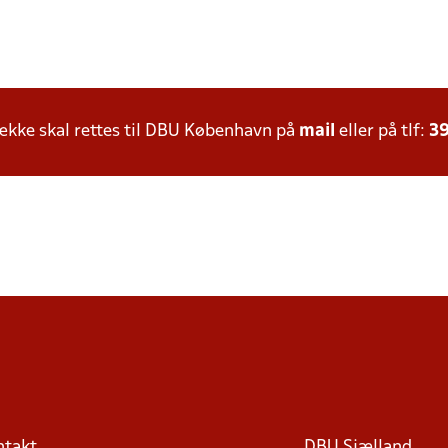
kke skal rettes til DBU København på
mail
eller på tlf:
39
ntakt
DBU Sjælland