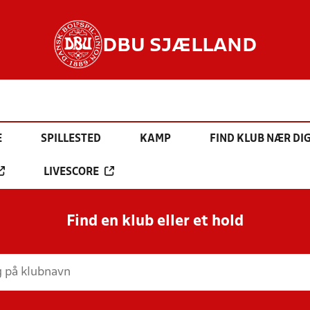
DBU SJÆLLAND
E
SPILLESTED
KAMP
FIND KLUB NÆR DI
LIVESCORE
Find en klub eller et hold