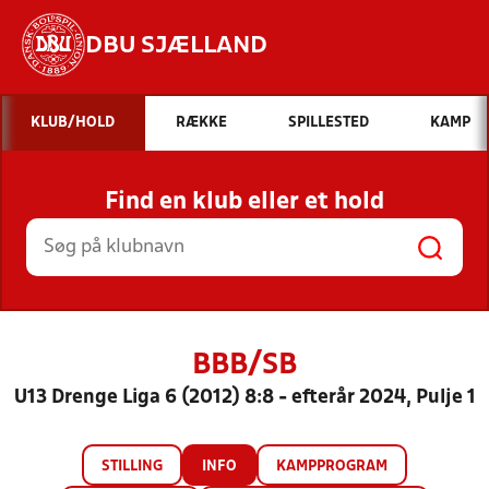
DBU SJÆLLAND
Hvad vil du søge efter?
KLUB/HOLD
RÆKKE
SPILLESTED
KAMP
INDHOLD OG NYHEDER
Find en klub eller et hold
STILLINGER, RESULTATER, KLUBBER OG
HOLD
BBB/SB
U13 Drenge Liga 6 (2012) 8:8 - efterår 2024, Pulje 1
STILLING
INFO
KAMPPROGRAM