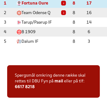
1
Fortuna Oure
8
17
i
2
Team Odense Q
8
16
i
3
Tarup/Paarup IF
8
14
4
B 1909
8
6
5
Dalum IF
8
3
Spørgsmål omkring denne række skal
rettes til DBU Fyn på
mail
eller på tlf:
6617 8218