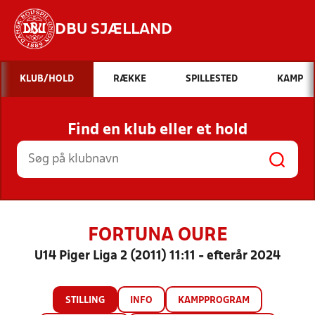
DBU SJÆLLAND
Hvad vil du søge efter?
KLUB/HOLD
RÆKKE
SPILLESTED
KAMP
INDHOLD OG NYHEDER
Find en klub eller et hold
STILLINGER, RESULTATER, KLUBBER OG
HOLD
FORTUNA OURE
U14 Piger Liga 2 (2011) 11:11 - efterår 2024
STILLING
INFO
KAMPPROGRAM