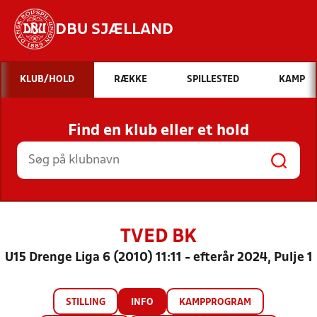
DBU SJÆLLAND
Hvad vil du søge efter?
KLUB/HOLD
RÆKKE
SPILLESTED
KAMP
INDHOLD OG NYHEDER
Find en klub eller et hold
STILLINGER, RESULTATER, KLUBBER OG
HOLD
TVED BK
U15 Drenge Liga 6 (2010) 11:11 - efterår 2024, Pulje 1
STILLING
INFO
KAMPPROGRAM