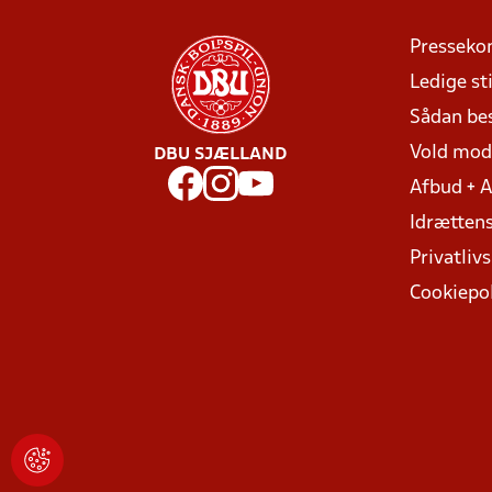
Presseko
Ledige sti
Sådan be
Vold mo
DBU SJÆLLAND
Afbud + 
Idrættens
Privatlivs
Cookiepol