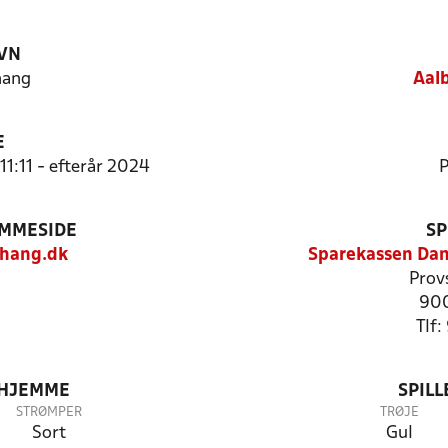
VN
hang
Aal
E
11:11 - efterår 2024
P
EMMESIDE
SP
hang.dk
Sparekassen Dan
Prov
900
Tlf
 HJEMME
SPIL
STRØMPER
TRØJE
Sort
Gul