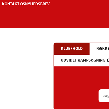
KONTAKT OS
NYHEDSBREV
KLUB/HOLD
RÆKK
UDVIDET KAMPSØGNING