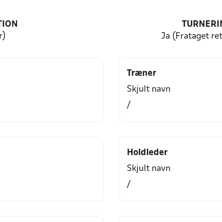
TION
TURNERI
r)
Ja (Frataget ret
Træner
Skjult navn
/
Holdleder
Skjult navn
/