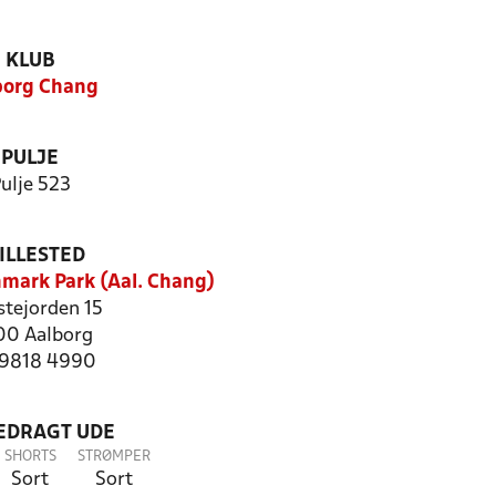
KLUB
borg Chang
PULJE
ulje 523
ILLESTED
mark Park (Aal. Chang)
stejorden 15
0 Aalborg
: 9818 4990
LEDRAGT UDE
SHORTS
STRØMPER
Sort
Sort