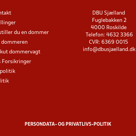
ntakt
DBU Sjælland
Fuglebakken 2
llinger
4000 Roskilde
stiller du en dommer
Telefon: 4632 3366
d dommeren
CVR: 6369 0015
info@dbusjaelland.dk
Akut dommervagt
 Forsikringer
politik
itik
PERSONDATA- OG PRIVATLIVS-POLITIK