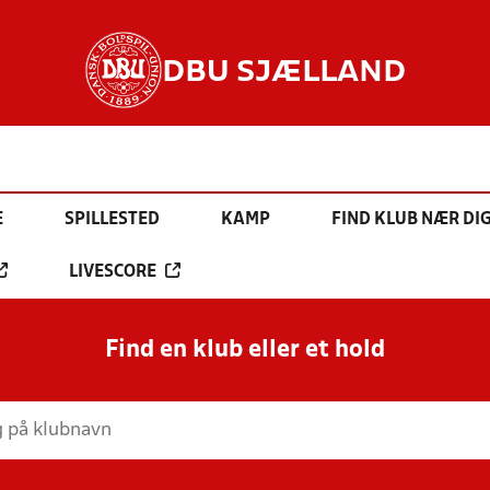
DBU SJÆLLAND
E
SPILLESTED
KAMP
FIND KLUB NÆR DI
LIVESCORE
Find en klub eller et hold