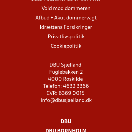
Vold mod dommeren
Afbud + Akut dommervagt
Idrættens Forsikringer
Privatlivspolitik
Cookiepolitik
DBU Sjælland
Fuglebakken 2
4000 Roskilde
Telefon: 4632 3366
CVR: 6369 0015
info@dbusjaelland.dk
DBU
DBU BORNHOLM