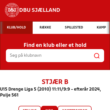
DBU SJÆLLAND
Hvad vil du søge efter?
KLUB/HOLD
RÆKKE
SPILLESTED
KAMP
INDHOLD OG NYHEDER
Find en klub eller et hold
STILLINGER, RESULTATER, KLUBBER OG
HOLD
STJÆR B
U15 Drenge Liga 5 (2010) 11:11/9:9 - efterår 2024,
Pulje 561