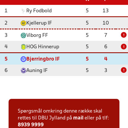
1
Ry Fodbold
5
13
2
Kjellerup IF
5
10
3
Viborg FF
5
7
!
4
HOG Hinnerup
5
6
!
5
Bjerringbro IF
5
4
6
Auning IF
5
3
!
Spørgsmål omkring denne række skal
rettes til DBU Jylland på
mail
eller på tlf:
8939 9999