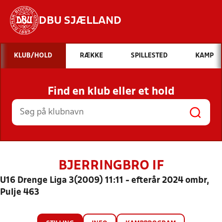
DBU SJÆLLAND
Hvad vil du søge efter?
KLUB/HOLD
RÆKKE
SPILLESTED
KAMP
INDHOLD OG NYHEDER
Find en klub eller et hold
STILLINGER, RESULTATER, KLUBBER OG
HOLD
BJERRINGBRO IF
U16 Drenge Liga 3(2009) 11:11 - efterår 2024 ombr,
Pulje 463