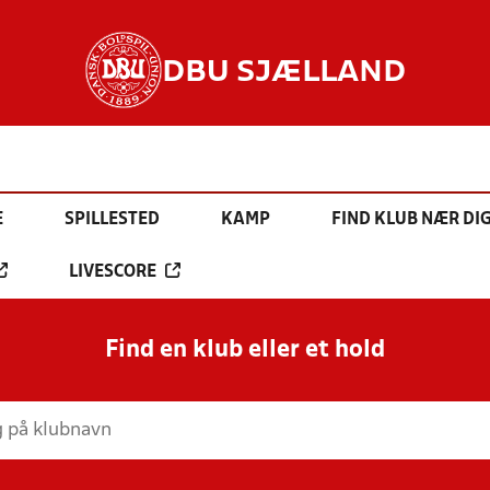
DBU SJÆLLAND
E
SPILLESTED
KAMP
FIND KLUB NÆR DI
LIVESCORE
Find en klub eller et hold