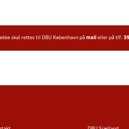
kke skal rettes til DBU København på
mail
eller på tlf:
39
ntakt
DBU Sjælland