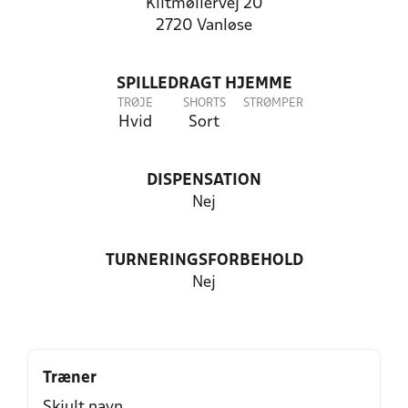
Klitmøllervej 20
2720 Vanløse
SPILLEDRAGT HJEMME
TRØJE
SHORTS
STRØMPER
Hvid
Sort
DISPENSATION
Nej
TURNERINGSFORBEHOLD
Nej
Træner
Skjult navn