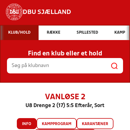
DBU SJÆLLAND
Hvad vil du søge efter?
KLUB/HOLD
RÆKKE
SPILLESTED
KAMP
INDHOLD OG NYHEDER
Find en klub eller et hold
STILLINGER, RESULTATER, KLUBBER OG
HOLD
VANLØSE 2
U8 Drenge 2 (17) 5:5 Efterår, Sort
INFO
KAMPPROGRAM
KARANTÆNER