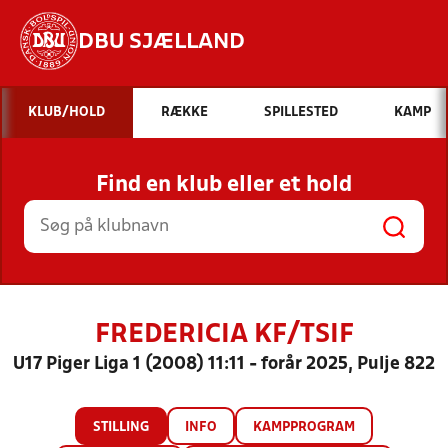
DBU SJÆLLAND
Hvad vil du søge efter?
KLUB/HOLD
RÆKKE
SPILLESTED
KAMP
INDHOLD OG NYHEDER
Find en klub eller et hold
STILLINGER, RESULTATER, KLUBBER OG
HOLD
FREDERICIA KF/TSIF
U17 Piger Liga 1 (2008) 11:11 - forår 2025, Pulje 822
STILLING
INFO
KAMPPROGRAM