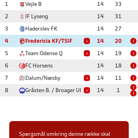
1
Vejle B
14
33
2
IF Lyseng
14
31
3
Haderslev FK
14
27
4
Fredericia KF/TSIF
14
20
i
!
5
Team Odense Q
14
19
i
!
6
FC Horsens
14
18
!
7
Dalum/Næsby
14
11
i
!
!
8
Gråsten B. / Broager UI
14
1
i
!
Spørgsmål omkring denne række skal