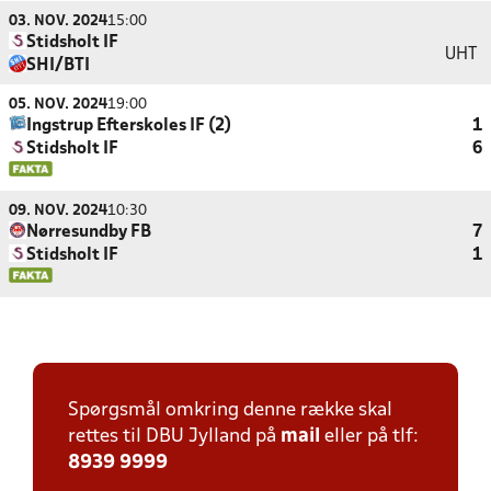
03. NOV. 2024
15:00
Stidsholt IF
UHT
SHI/BTI
05. NOV. 2024
19:00
Ingstrup Efterskoles IF (2)
1
Stidsholt IF
6
09. NOV. 2024
10:30
Nørresundby FB
7
Stidsholt IF
1
Spørgsmål omkring denne række skal
rettes til DBU Jylland på
mail
eller på tlf:
8939 9999