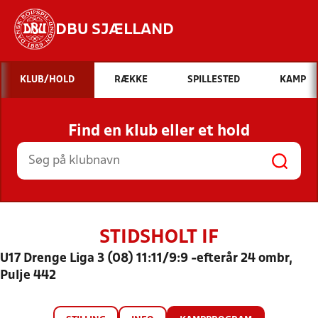
DBU SJÆLLAND
Hvad vil du søge efter?
KLUB/HOLD
RÆKKE
SPILLESTED
KAMP
INDHOLD OG NYHEDER
Find en klub eller et hold
STILLINGER, RESULTATER, KLUBBER OG
HOLD
STIDSHOLT IF
U17 Drenge Liga 3 (08) 11:11/9:9 -efterår 24 ombr,
Pulje 442