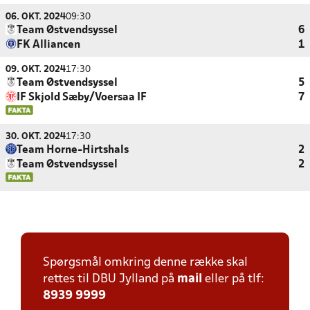
06. OKT. 2024
09:30
Team Østvendsyssel
6
FK Alliancen
1
09. OKT. 2024
17:30
Team Østvendsyssel
5
IF Skjold Sæby/Voersaa IF
7
30. OKT. 2024
17:30
Team Horne-Hirtshals
2
Team Østvendsyssel
2
Spørgsmål omkring denne række skal
rettes til DBU Jylland på
mail
eller på tlf:
8939 9999