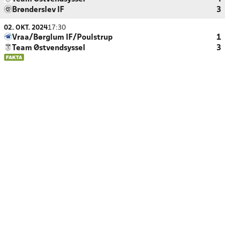
Brønderslev IF
3
02. OKT. 2024
17:30
Vraa/Børglum IF/Poulstrup
1
Team Østvendsyssel
3