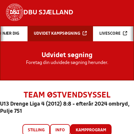
DBU SJÆLLAND
Hvad vil du søge efter?
B NÆR DIG
UDVIDET KAMPSØGNING
LIVESCORE
INDHOLD OG NYHEDER
Udvidet søgning
STILLINGER, RESULTATER, KLUBBER OG
HOLD
Foretag din udvidede søgning herunder.
TEAM ØSTVENDSYSSEL
U13 Drenge Liga 4 (2012) 8:8 - efterår 2024 ombryd,
Pulje 751
STILLING
INFO
KAMPPROGRAM