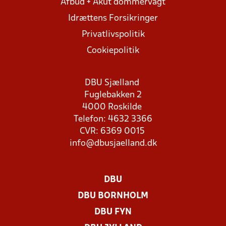
Afbud + Akut dommervagt
Idrættens Forsikringer
Privatlivspolitik
Cookiepolitik
DBU Sjælland
Fuglebakken 2
4000 Roskilde
Telefon: 4632 3366
CVR: 6369 0015
info@dbusjaelland.dk
DBU
DBU BORNHOLM
DBU FYN