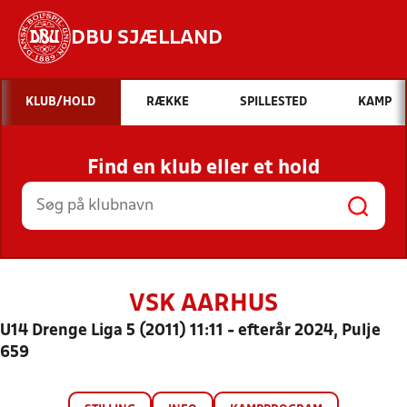
DBU SJÆLLAND
Hvad vil du søge efter?
KLUB/HOLD
RÆKKE
SPILLESTED
KAMP
INDHOLD OG NYHEDER
Find en klub eller et hold
STILLINGER, RESULTATER, KLUBBER OG
HOLD
VSK AARHUS
U14 Drenge Liga 5 (2011) 11:11 - efterår 2024, Pulje
659