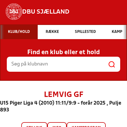
DBU SJÆLLAND
Hvad vil du søge efter?
KLUB/HOLD
RÆKKE
SPILLESTED
KAMP
INDHOLD OG NYHEDER
Find en klub eller et hold
STILLINGER, RESULTATER, KLUBBER OG
HOLD
LEMVIG GF
U15 Piger Liga 4 (2010) 11:11/9:9 - forår 2025 , Pulje
893