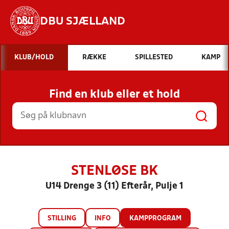
DBU SJÆLLAND
Hvad vil du søge efter?
KLUB/HOLD
RÆKKE
SPILLESTED
KAMP
INDHOLD OG NYHEDER
Find en klub eller et hold
STILLINGER, RESULTATER, KLUBBER OG
HOLD
STENLØSE BK
U14 Drenge 3 (11) Efterår, Pulje 1
STILLING
INFO
KAMPPROGRAM