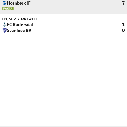
Hornbæk IF
7
08. SEP. 2024
14:00
FC Rudersdal
1
Stenløse BK
0