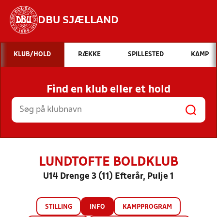
DBU SJÆLLAND
Hvad vil du søge efter?
KLUB/HOLD
RÆKKE
SPILLESTED
KAMP
INDHOLD OG NYHEDER
Find en klub eller et hold
STILLINGER, RESULTATER, KLUBBER OG
HOLD
LUNDTOFTE BOLDKLUB
U14 Drenge 3 (11) Efterår, Pulje 1
STILLING
INFO
KAMPPROGRAM