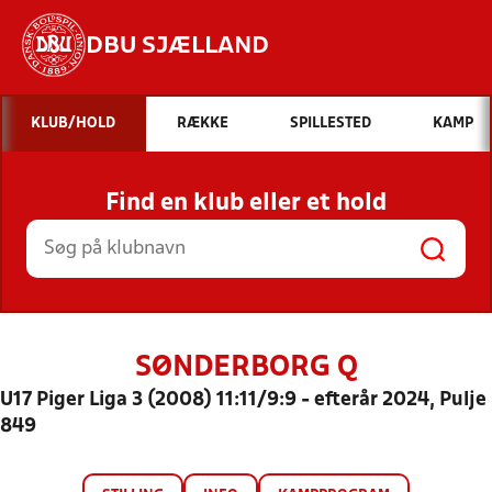
DBU SJÆLLAND
Hvad vil du søge efter?
KLUB/HOLD
RÆKKE
SPILLESTED
KAMP
INDHOLD OG NYHEDER
Find en klub eller et hold
STILLINGER, RESULTATER, KLUBBER OG
HOLD
SØNDERBORG Q
U17 Piger Liga 3 (2008) 11:11/9:9 - efterår 2024, Pulje
849