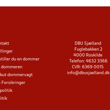
ntakt
DBU Sjælland
Fuglebakken 2
llinger
4000 Roskilde
stiller du en dommer
Telefon: 4632 3366
d dommeren
CVR: 6369 0015
info@dbusjaelland.dk
Akut dommervagt
 Forsikringer
politik
itik