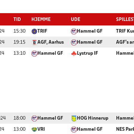
TID
HJEMME
UDE
SPILLE
24
15:30
TRIF
Hammel GF
TRIF Ku
24
19:15
AGF, Aarhus
Hammel GF
AGF's a
24
13:10
Hammel GF
Lystrup IF
Hammel
024
18:00
Hammel GF
HOG Hinnerup
Hammel
24
13:00
VRI
Hammel GF
NES Par