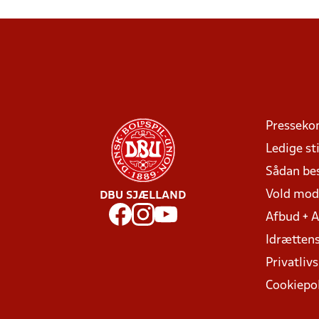
Presseko
Ledige sti
Sådan be
Vold mo
DBU SJÆLLAND
Afbud + 
Idrættens
Privatlivs
Cookiepol