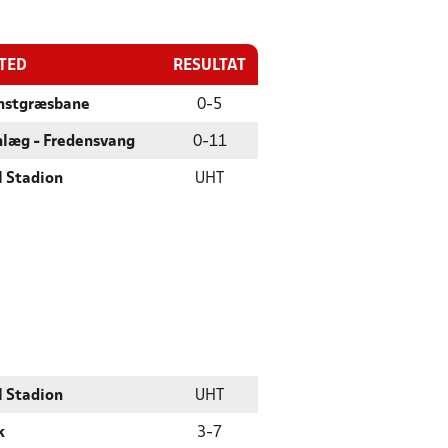
STED
RESULTAT
nstgræsbane
0
-
5
nlæg - Fredensvang
0
-
11
 Stadion
UHT
 Stadion
UHT
k
3
-
7