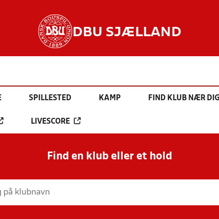
DBU SJÆLLAND
E
SPILLESTED
KAMP
FIND KLUB NÆR DI
LIVESCORE
Find en klub eller et hold