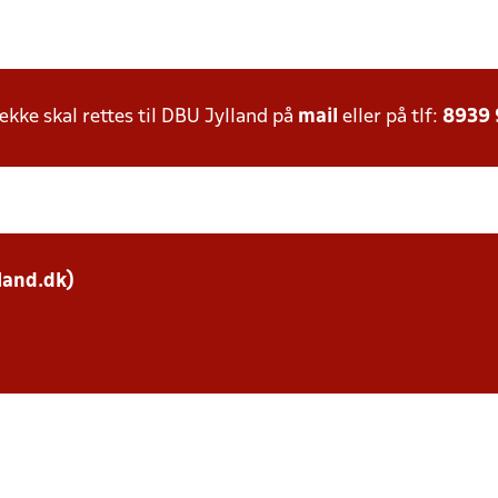
ke skal rettes til DBU Jylland på
mail
eller på tlf:
8939
land.dk)