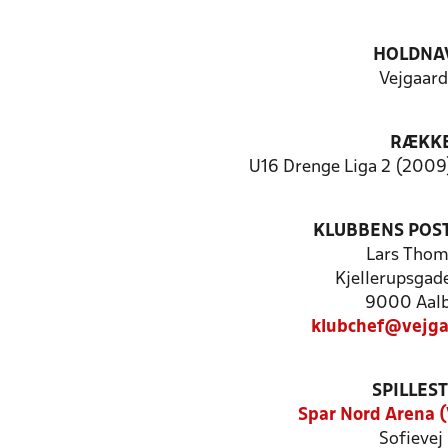
HOLDNA
Vejgaard
RÆKK
U16 Drenge Liga 2 (2009)
KLUBBENS POS
Lars Tho
Kjellerupsgade
9000 Aal
klubchef@vejga
SPILLES
Spar Nord Arena (
Sofievej