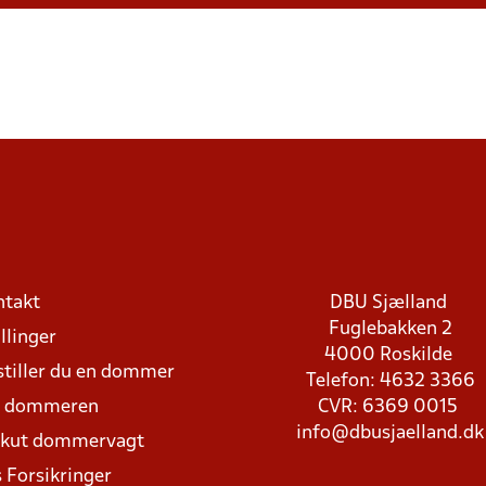
ntakt
DBU Sjælland
Fuglebakken 2
llinger
4000 Roskilde
stiller du en dommer
Telefon: 4632 3366
d dommeren
CVR: 6369 0015
info@dbusjaelland.dk
Akut dommervagt
 Forsikringer