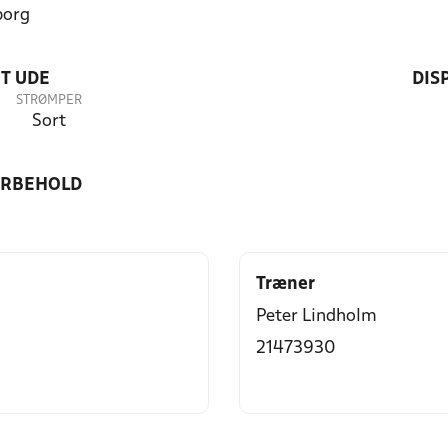
borg
T UDE
DIS
STRØMPER
Sort
ORBEHOLD
Træner
Peter Lindholm
21473930