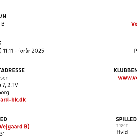
VN
 B
Ve
E
 11:11 - forår 2025
P
TADRESSE
KLUBBEN
msen
www.ve
 7, 2.TV
borg
ard-bk.dk
TED
SPILLE
TRØJE
Vejgaard B)
Hvid
 31