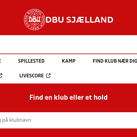
DBU SJÆLLAND
E
SPILLESTED
KAMP
FIND KLUB NÆR DI
LIVESCORE
Find en klub eller et hold