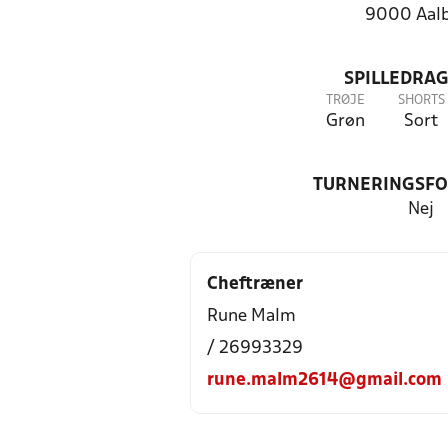
9000 Aal
SPILLEDRAG
TRØJE
SHORTS
Grøn
Sort
TURNERINGSF
Nej
Cheftræner
Rune Malm
/ 26993329
rune.malm2614@gmail.com