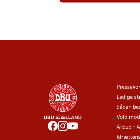
Presseko
Ledige sti
Sådan be
Vold mo
DBU SJÆLLAND
Afbud + 
Idrættens