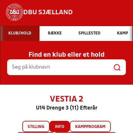
DBU SJÆLLAND
Hvad vil du søge efter?
KLUB/HOLD
RÆKKE
SPILLESTED
KAMP
INDHOLD OG NYHEDER
Find en klub eller et hold
STILLINGER, RESULTATER, KLUBBER OG
HOLD
VESTIA 2
U14 Drenge 3 (11) Efterår
STILLING
INFO
KAMPPROGRAM