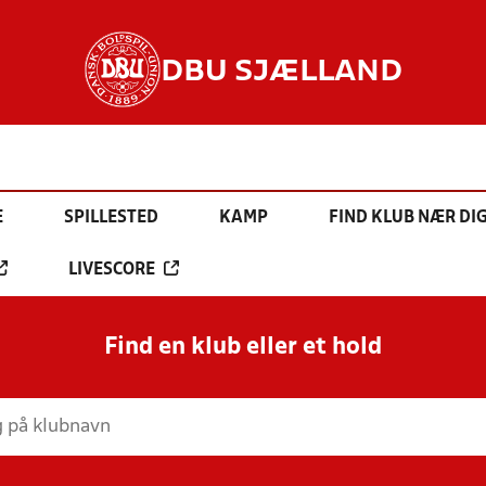
DBU SJÆLLAND
E
SPILLESTED
KAMP
FIND KLUB NÆR DI
LIVESCORE
Find en klub eller et hold