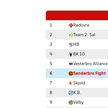
1
Rødovre
2
Team 2. Sal
3
HB
4
BK 10
5
Vesterbro Allianc
6
Sønderbro Fight
7
Skjold
8
K.B.
9
Valby