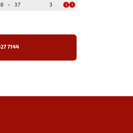
18
-
37
3
!
!
27 7144