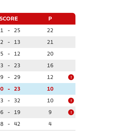
SCORE
P
51
-
25
22
32
-
13
21
35
-
12
20
23
-
23
16
19
-
29
12
!
20
-
23
10
23
-
32
10
!
16
-
19
9
!
18
-
42
4