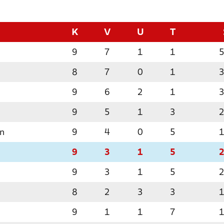
K
V
U
T
9
7
1
1
8
7
0
1
9
6
2
1
9
5
1
3
en
9
4
0
5
9
3
1
5
9
3
1
5
8
2
3
3
9
1
1
7