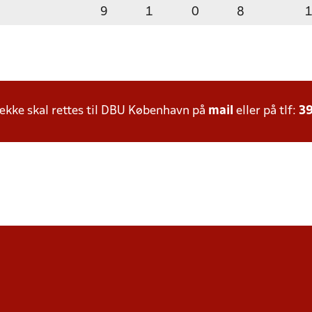
9
1
0
8
kke skal rettes til DBU København på
mail
eller på tlf:
39