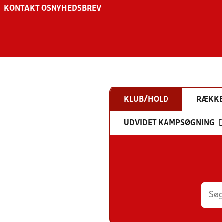
KONTAKT OS
NYHEDSBREV
KLUB/HOLD
RÆKK
UDVIDET KAMPSØGNING