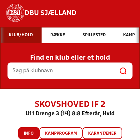
DBU SJÆLLAND
Hvad vil du søge efter?
KLUB/HOLD
RÆKKE
SPILLESTED
KAMP
INDHOLD OG NYHEDER
Find en klub eller et hold
STILLINGER, RESULTATER, KLUBBER OG
HOLD
SKOVSHOVED IF 2
U11 Drenge 3 (14) 8:8 Efterår, Hvid
INFO
KAMPPROGRAM
KARANTÆNER